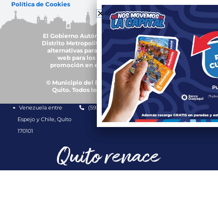
Política de Cookies
El Gobierno Autónomo Descentralizado del
Distrito Metropolitano de Quito, trabajará en
alternativas para garantizar accesibilidad
web para los grupos de atención y
promoción en el uso de plurilingüismo
© Municipio del Distrito Metropolitano de
Quito. Todos los derechos reservados.
Venezuela entre
(593-2) 3952300
1800 510 510
Espejo y Chile, Quito
170101