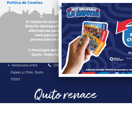
Política de Cookies
El Gobierno Autónomo Descentralizado del
Distrito Metropolitano de Quito, trabajará en
alternativas para garantizar accesibilidad
web para los grupos de atención y
promoción en el uso de plurilingüismo
© Municipio del Distrito Metropolitano de
Quito. Todos los derechos reservados.
Venezuela entre
(593-2) 3952300
1800 510 510
Espejo y Chile, Quito
170101