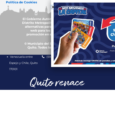
Política de Cookies
El Gobierno Autónomo Descentralizado del
Distrito Metropolitano de Quito, trabajará en
alternativas para garantizar accesibilidad
web para los grupos de atención y
promoción en el uso de plurilingüismo
© Municipio del Distrito Metropolitano de
Quito. Todos los derechos reservados.
Venezuela entre
(593-2) 3952300
1800 510 510
Espejo y Chile, Quito
170101