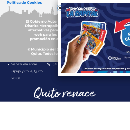
Política de Cookies
El Gobierno Autónomo Descentralizado del
Distrito Metropolitano de Quito, trabajará en
alternativas para garantizar accesibilidad
web para los grupos de atención y
promoción en el uso de plurilingüismo
© Municipio del Distrito Metropolitano de
Quito. Todos los derechos reservados.
Venezuela entre
(593-2) 3952300
1800 510 510
Espejo y Chile, Quito
170101