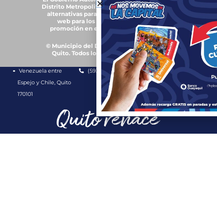
Distrito Metropolitano de Quito, trabajará en
alternativas para garantizar accesibilidad
web para los grupos de atención y
promoción en el uso de plurilingüismo
© Municipio del Distrito Metropolitano de
Quito. Todos los derechos reservados.
Venezuela entre
(593-2) 3952300
1800 510 510
Espejo y Chile, Quito
170101