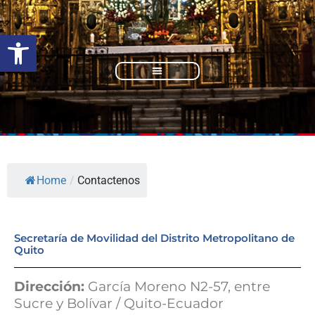
Ir
al
Open toolbar
contenido
Nuestra Institución
Rendición de Cuentas
Home
/
Contactenos
Secretaría de Movilidad del Distrito Metropolitano de
Quito
Dirección:
García Moreno N2-57, entre
Sucre y Bolívar / Quito-Ecuador