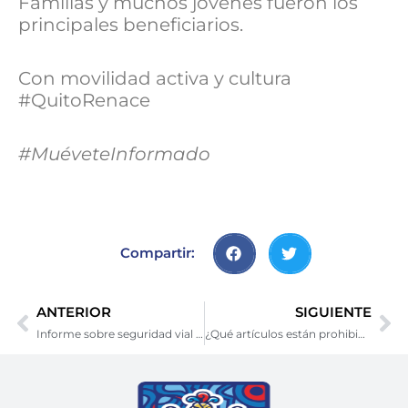
Familias y muchos jóvenes fueron los
principales beneficiarios.
Con movilidad activa y cultura
#QuitoRenace
#MuéveteInformado
Compartir:
Prev
Ne
ANTERIOR
SIGUIENTE
Informe sobre seguridad vial evaluó cuatro factores de riesgo
¿Qué artículos están prohibidos en los buses?