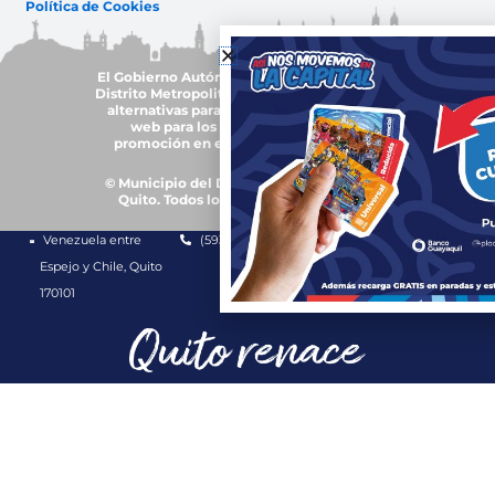
Política de Cookies
El Gobierno Autónomo Descentralizado del
Distrito Metropolitano de Quito, trabajará en
alternativas para garantizar accesibilidad
web para los grupos de atención y
promoción en el uso de plurilingüismo
© Municipio del Distrito Metropolitano de
Quito. Todos los derechos reservados.
Venezuela entre
(593-2) 3952300
1800 510 510
Espejo y Chile, Quito
170101