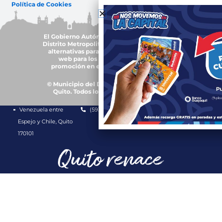
Política de Cookies
El Gobierno Autónomo Descentralizado del
Distrito Metropolitano de Quito, trabajará en
alternativas para garantizar accesibilidad
web para los grupos de atención y
promoción en el uso de plurilingüismo
© Municipio del Distrito Metropolitano de
Quito. Todos los derechos reservados.
Venezuela entre
(593-2) 3952300
1800 510 510
Espejo y Chile, Quito
170101